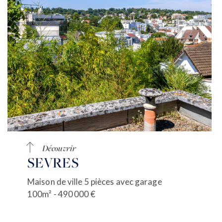
VENDRE
ESTIMER
BIENS VENDUS
mon compte
EN
LOUER
ÉQUIPE
ACTUALITÉS
AGENCES
Découvrir
SEVRES
Maison de ville 5 pièces avec garage
100m² - 490 000 €