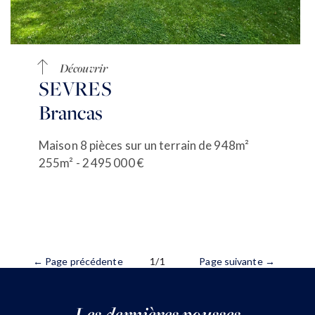
Découvrir
SEVRES
Brancas
Maison 8 pièces sur un terrain de 948m²
255m² - 2 495 000 €
← Page précédente
1/1
Page suivante →
Les dernières pousses