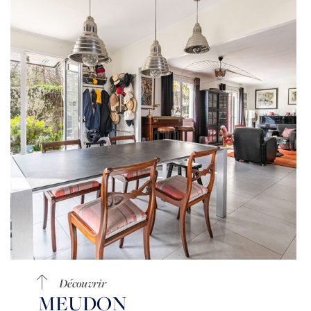
ACCUEIL
ACHETER
VENDRE
Découvrir
ESTIMER
MEUDON
BIENS VENDUS