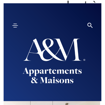
correspondant à
vos critères
surface
TRIER PAR
budget
Par liste
Par carte
Créer une alerte