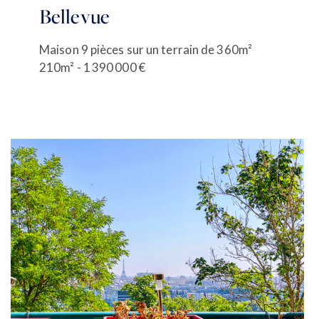
mon compte
EN
Bellevue
LOUER
ÉQUIPE
ACTUALITÉS
Maison 9 pièces sur un terrain de 360m²
AGENCES
210m² - 1 390 000 €