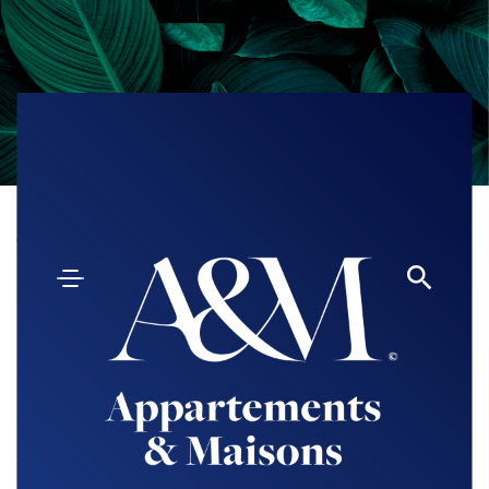
Accueil
Parking / Box
Tous les biens
correspondant à
vos critères