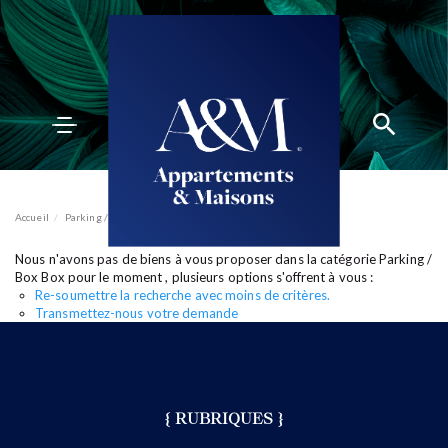
ACCUEIL
ACHETER
VENDRE
Accueil
Parking / Box
Box
ESTIMER
Nous n'avons pas de biens à vous proposer dans la catégorie Parking /
BIENS VENDUS
mon compte
EN
Box Box pour le moment , plusieurs options s'offrent à vous :
LOUER
Re-soumettre la recherche avec moins de critères.
ÉQUIPE
Transmettez-nous votre demande
ACTUALITÉS
AGENCES
{ RUBRIQUES }