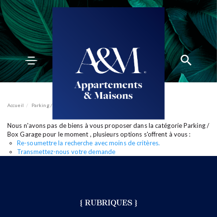
ACCUEIL
ACHETER
VENDRE
Accueil
Parking / Box
Garage
ESTIMER
Nous n'avons pas de biens à vous proposer dans la catégorie Parking /
BIENS VENDUS
mon compte
EN
Box Garage pour le moment , plusieurs options s'offrent à vous :
LOUER
Re-soumettre la recherche avec moins de critères.
ÉQUIPE
Transmettez-nous votre demande
ACTUALITÉS
AGENCES
{ RUBRIQUES }