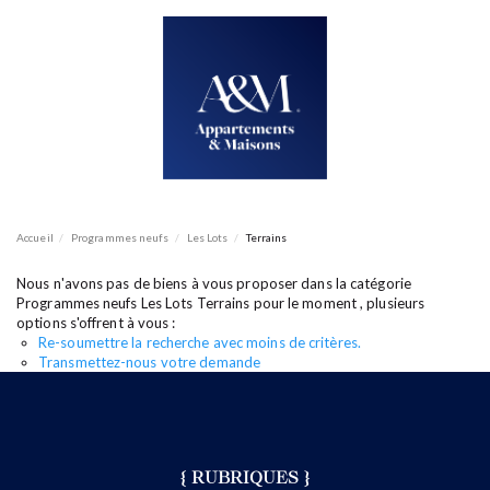
ACCUEIL
ACHETER
VENDRE
ESTIMER
BIENS VENDUS
mon compte
EN
LOUER
Accueil
Programmes neufs
Les Lots
Terrains
ÉQUIPE
ACTUALITÉS
Nous n'avons pas de biens à vous proposer dans la catégorie
AGENCES
Programmes neufs Les Lots Terrains pour le moment , plusieurs
options s'offrent à vous :
Re-soumettre la recherche avec moins de critères.
Transmettez-nous votre demande
{ RUBRIQUES }