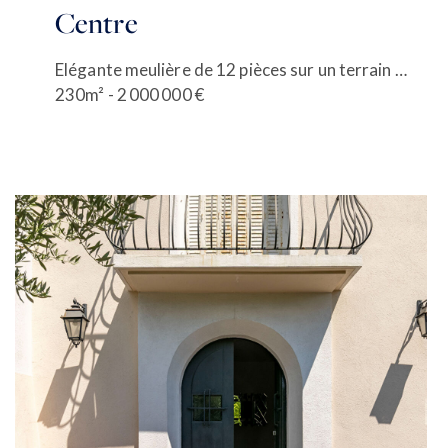
Centre
Elégante meulière de 12 pièces sur un terrain de 492 m²
ACCUEIL
230m² - 2 000 000 €
ACHETER
VENDRE
ESTIMER
BIENS VENDUS
mon compte
EN
LOUER
ÉQUIPE
ACTUALITÉS
AGENCES