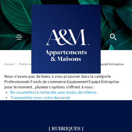
ACCUEIL
ACHETER
Accueil
Professionnels
Fonds de commerce
Equipement
Equipt Entreprise
VENDRE
ESTIMER
Nous n'avons pas de biens à vous proposer dans la catégorie
BIENS VENDUS
mon compte
EN
Professionnels Fonds de commerce Equipement Equipt Entreprise
LOUER
pour le moment , plusieurs options s'offrent à vous :
ÉQUIPE
Re-soumettre la recherche avec moins de critères.
ACTUALITÉS
Transmettez-nous votre demande
AGENCES
{ RUBRIQUES }