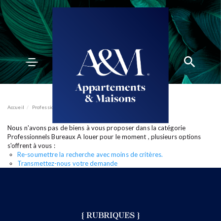
ACCUEIL
ACHETER
Accueil
Professionnels
Bureaux
A louer
VENDRE
ESTIMER
Nous n'avons pas de biens à vous proposer dans la catégorie
BIENS VENDUS
mon compte
EN
Professionnels Bureaux A louer pour le moment , plusieurs options
LOUER
s'offrent à vous :
ÉQUIPE
Re-soumettre la recherche avec moins de critères.
ACTUALITÉS
Transmettez-nous votre demande
AGENCES
{ RUBRIQUES }