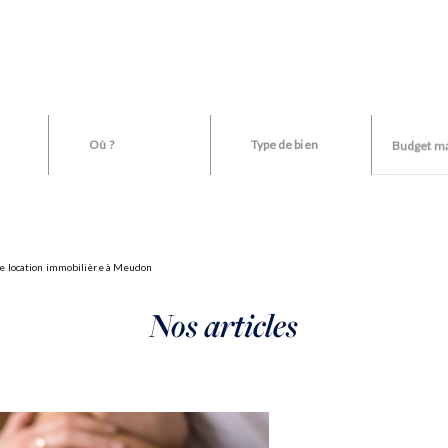
Acheter
Vendre
Estimer
Biens vendu
Où ?
Type de bien
 une location immobilière à Meudon
Nos articles