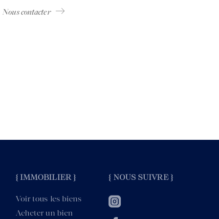
Nous contacter
{ IMMOBILIER }
{ NOUS SUIVRE }
Voir tous les biens
Acheter un bien