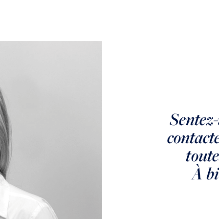
Sentez-
SEVRES
contact
SEVRES - CROIX
toute
BOSSET
À bi
Maison de 7 pièces en excellent état sur 1500 m² de terrain.
VENDU