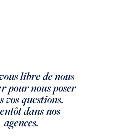
vous libre de nous
MEUDON
M
er pour nous poser
MEUDON -
M
s vos questions.
V
STALINGRAD
entôt dans nos
agences.
Maison 8 pièces sur un jardin de 370m²
VENDU