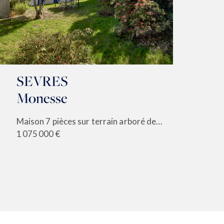
SEVRES
M
Monesse
B
Maison 7 pièces sur terrain arboré de 256 m²
Ma
1 075 000 €
1 