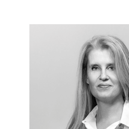
MEUDON
E
Bellevue Brimborion
2 maisons mitoyenne sur 1500m² de terrain
Meudon Bellevue - Brimborion
VENDU