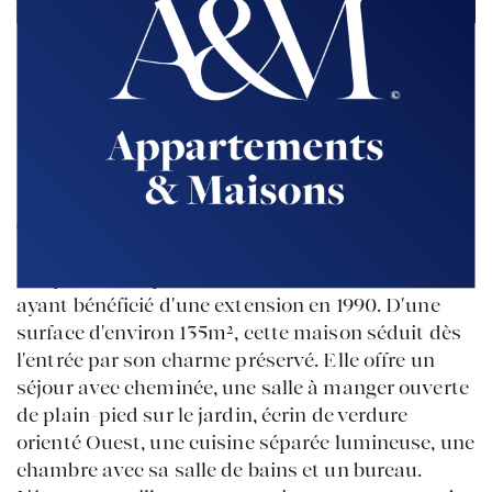
Retour à la liste
SEVRES
Monesse
€1 075 000
**
Coup de coeur pour cette maison fin XIXème
ayant bénéficié d'une extension en 1990. D'une
surface d'environ 135m², cette maison séduit dès
l'entrée par son charme préservé. Elle offre un
séjour avec cheminée, une salle à manger ouverte
de plain-pied sur le jardin, écrin de verdure
orienté Ouest, une cuisine séparée lumineuse, une
chambre avec sa salle de bains et un bureau.