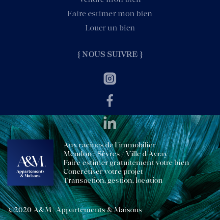
Faire estimer mon bien
Louer un bien
{ NOUS SUIVRE }
Aux racines de l'immobilier
Meudon / Sèvres / Ville d'Avray
Faire estimer gratuitement votre bien
Concrétiser votre projet
Transaction, gestion, location
©2020 A&M | Appartements & Maisons