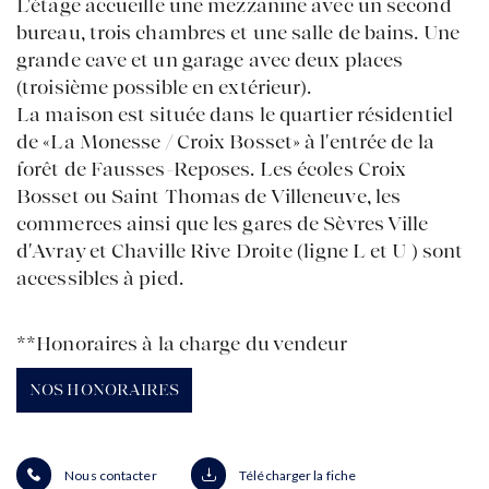
L'étage accueille une mezzanine avec un second
ACCUEIL
bureau, trois chambres et une salle de bains. Une
ACHETER
grande cave et un garage avec deux places
VENDRE
(troisième possible en extérieur).
ESTIMER
La maison est située dans le quartier résidentiel
BIENS VENDUS
mon compte
EN
de «La Monesse / Croix Bosset» à l'entrée de la
LOUER
ÉQUIPE
forêt de Fausses-Reposes. Les écoles Croix
ACTUALITÉS
Bosset ou Saint Thomas de Villeneuve, les
AGENCES
commerces ainsi que les gares de Sèvres Ville
d'Avray et Chaville Rive Droite (ligne L et U ) sont
accessibles à pied.
**
Honoraires à la charge du vendeur
NOS HONORAIRES
Nous contacter
Télécharger la fiche