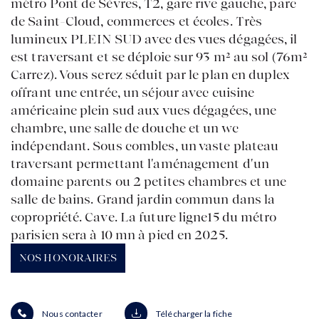
métro Pont de Sèvres, T2, gare rive gauche, parc
ACCUEIL
de Saint-Cloud, commerces et écoles. Très
ACHETER
lumineux PLEIN SUD avec des vues dégagées, il
VENDRE
est traversant et se déploie sur 93 m² au sol (76m²
ESTIMER
BIENS VENDUS
Carrez). Vous serez séduit par le plan en duplex
mon compte
EN
LOUER
offrant une entrée, un séjour avec cuisine
ÉQUIPE
américaine plein sud aux vues dégagées, une
ACTUALITÉS
chambre, une salle de douche et un wc
AGENCES
indépendant. Sous combles, un vaste plateau
traversant permettant l'aménagement d'un
domaine parents ou 2 petites chambres et une
salle de bains. Grand jardin commun dans la
copropriété. Cave. La future ligne15 du métro
parisien sera à 10 mn à pied en 2025.
NOS HONORAIRES
Nous contacter
Télécharger la fiche