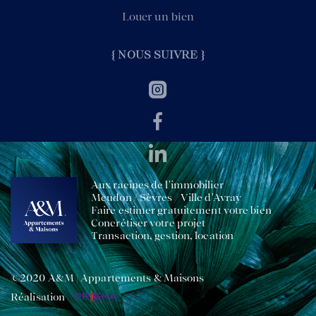
Louer un bien
{ NOUS SUIVRE }
Aux racines de l'immobilier
Meudon / Sèvres / Ville d'Avray
Faire estimer gratuitement votre bien
Concrétiser votre projet
Transaction, gestion, location
©2020 A&M | Appartements & Maisons
Réalisation