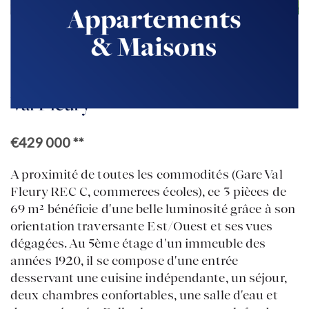
Retour à la liste
MEUDON
Val Fleury
€429 000
**
A proximité de toutes les commodités (Gare Val
ACCUEIL
Fleury REC C, commerces écoles), ce 3 pièces de
ACHETER
VENDRE
69 m² bénéficie d'une belle luminosité grâce à son
ESTIMER
orientation traversante Est/Ouest et ses vues
BIENS VENDUS
dégagées. Au 5ème étage d'un immeuble des
mon compte
EN
LOUER
années 1920, il se compose d'une entrée
ÉQUIPE
desservant une cuisine indépendante, un séjour,
ACTUALITÉS
deux chambres confortables, une salle d'eau et
AGENCES