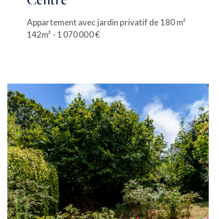
Appartement avec jardin privatif de 180 m²
142m² - 1 070 000 €
ACCUEIL
ACHETER
VENDRE
ESTIMER
BIENS VENDUS
mon compte
EN
LOUER
ÉQUIPE
ACTUALITÉS
AGENCES