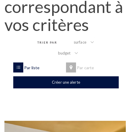
correspondant à
vos critères
surface
TRIER PAR
budget
Par liste
Par carte
Créer une alerte