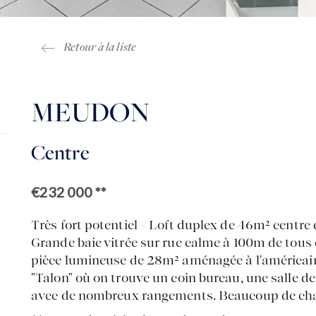
Retour à la liste
MEUDON
Centre
€232 000
**
Très fort potentiel - Loft duplex de 46m² centre 
Grande baie vitrée sur rue calme à 100m de tou
pièce lumineuse de 28m² aménagée à l'américaine
"Talon" où on trouve un coin bureau, une salle d
avec de nombreux rangements. Beaucoup de cha