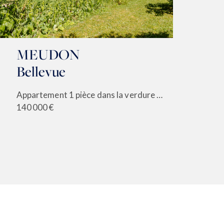
MEUDON
M
Bellevue
C
Appartement 1 pièce dans la verdure à rénover
140 000 €
1 