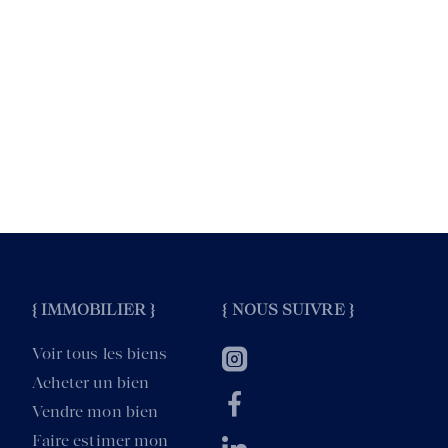
{ IMMOBILIER }
{ NOUS SUIVRE }
Voir tous les biens
Acheter un bien
Vendre mon bien
Faire estimer mon