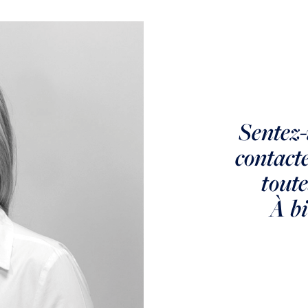
Sentez-
CHAVILLE
contact
CHAVILLE RIVE
toute
GAUCHE
À bi
Chaville 3 pièces 60 m2 avec terrasse Ouest
VENDU