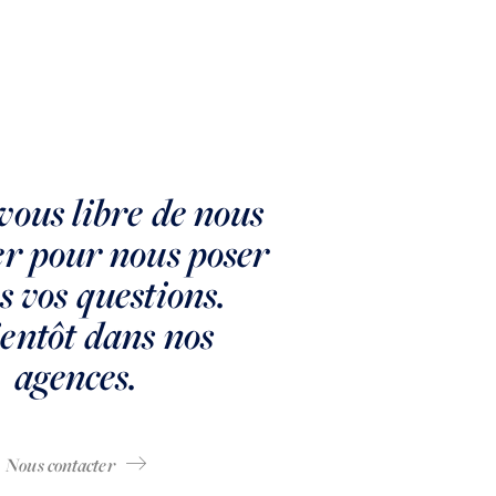
vous libre de nous
SEVRES
M
er pour nous poser
Sèvres Brancas
B
s vos questions.
Sèvres Brancas - appartement de 54m² dans l'ancien
entôt dans nos
VENDU
V
agences.
Nous contacter