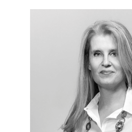
MEUDON
Appartement 2 pièces en plein coeur de Bellevue
VENDU
Appartement 4 pièces, plein ciel, vue panoramique Paris.