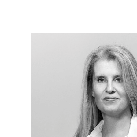
MEUDON
MEUDON - BELLEVUE
Appartement 3 pièces avenue du chateau
VENDU