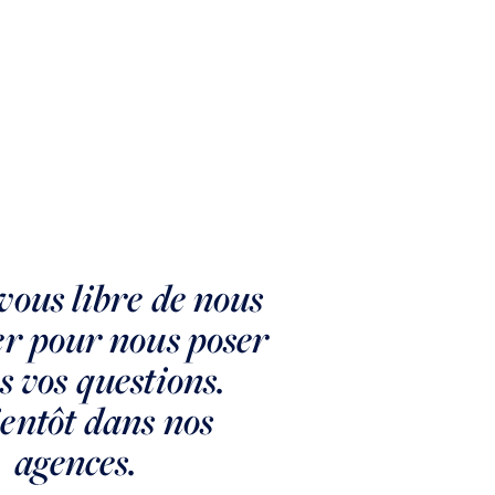
vous libre de nous
VILLE D AVRAY
C
er pour nous poser
Corots
C
s vos questions.
G
Exceptionnel sur les Etangs de Corot - VILLE D'AVRAY
entôt dans nos
VENDU
agences.
V