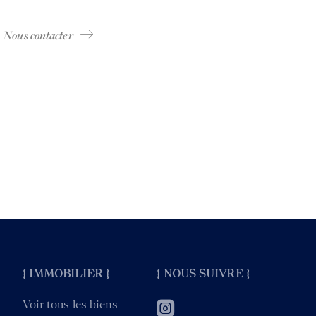
Nous contacter
{ IMMOBILIER }
{ NOUS SUIVRE }
Voir tous les biens