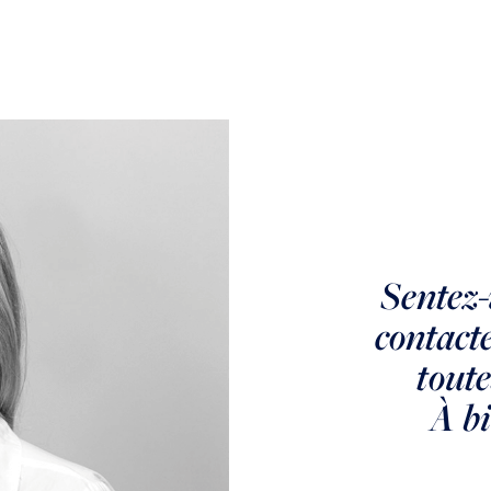
Sentez-
MEUDON
contact
Meudon Proche Place
toute
Stalingrad
À bi
Meudon Centre proche Place Stalingrad - 5 pièces avec grand jardin de 200m²
VENDU