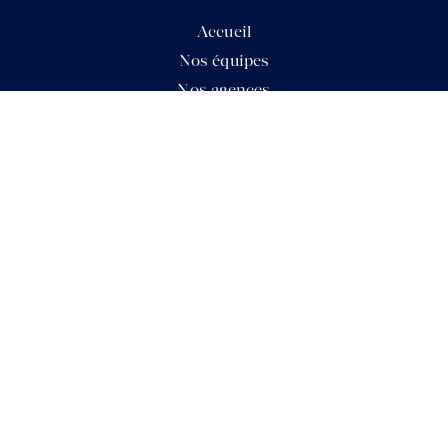
Accueil
Nos équipes
Nos agences
Nos actualités
Mon compte
Mentions légales
{ IMMOBILIER }
Voir tous les biens
Acheter un bien
Vendre mon bien
Faire estimer mon bien
Louer un bien
{ NOUS SUIVRE }