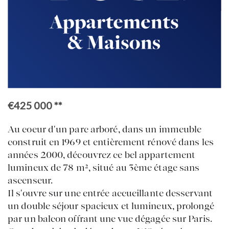
Retour à la liste
MEUDON
Bellevue
€425 000
**
Au coeur d'un parc arboré, dans un immeuble
construit en 1969 et entièrement rénové dans les
ACCUEIL
années 2000, découvrez ce bel appartement
ACHETER
lumineux de 78 m², situé au 3ème étage sans
VENDRE
ascenseur.
ESTIMER
BIENS VENDUS
Il s'ouvre sur une entrée accueillante desservant
mon compte
EN
LOUER
un double séjour spacieux et lumineux, prolongé
ÉQUIPE
par un balcon offrant une vue dégagée sur Paris.
ACTUALITÉS