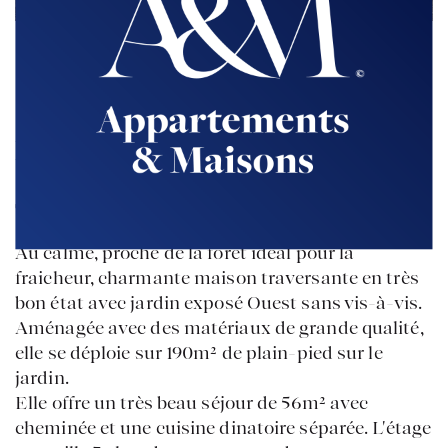
Retour à la liste
SEVRES
Rive Gauche
€1 150 000
**
Au calme, proche de la forêt idéal pour la
fraicheur, charmante maison traversante en très
bon état avec jardin exposé Ouest sans vis-à-vis.
Aménagée avec des matériaux de grande qualité,
elle se déploie sur 190m² de plain-pied sur le
jardin.
Elle offre un très beau séjour de 56m² avec
cheminée et une cuisine dinatoire séparée. L'étage
ACCUEIL