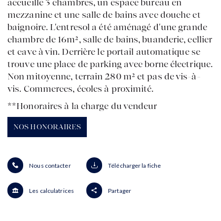
accueille 3 chambres, un espace bureau en
ACHETER
mezzanine et une salle de bains avec douche et
VENDRE
baignoire. L'entresol a été aménagé d'une grande
ESTIMER
chambre de 16m², salle de bains, buanderie, cellier
BIENS VENDUS
mon compte
EN
LOUER
et cave à vin. Derrière le portail automatique se
ÉQUIPE
trouve une place de parking avec borne électrique.
ACTUALITÉS
Non mitoyenne, terrain 280 m² et pas de vis-à-
AGENCES
vis. Commerces, écoles à proximité.
**
Honoraires à la charge du vendeur
NOS HONORAIRES
Nous contacter
Télécharger la fiche
Les calculatrices
Partager