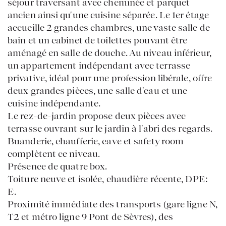
séjour traversant avec cheminée et parquet
ancien ainsi qu'une cuisine séparée. Le 1er étage
ACCUEIL
accueille 2 grandes chambres, une vaste salle de
ACHETER
bain et un cabinet de toilettes pouvant être
VENDRE
aménagé en salle de douche. Au niveau inférieur,
ESTIMER
un appartement indépendant avec terrasse
BIENS VENDUS
mon compte
EN
privative, idéal pour une profession libérale, offre
LOUER
deux grandes pièces, une salle d'eau et une
ÉQUIPE
cuisine indépendante.
ACTUALITÉS
AGENCES
Le rez-de-jardin propose deux pièces avec
terrasse ouvrant sur le jardin à l'abri des regards.
Buanderie, chaufferie, cave et safety room
complètent ce niveau.
Présence de quatre box.
Toiture neuve et isolée, chaudière récente, DPE:
E.
Proximité immédiate des transports (gare ligne N,
T2 et métro ligne 9 Pont de Sèvres), des