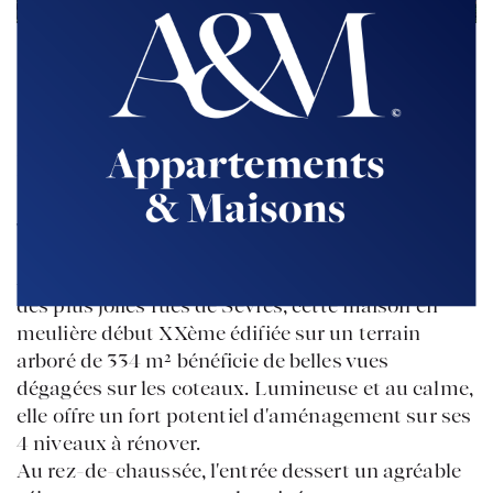
Retour à la liste
SEVRES
Brimborion
vendu
A quelques pas du Parc de Saint Cloud, dans l'une
des plus jolies rues de Sèvres, cette maison en
meulière début XXème édifiée sur un terrain
arboré de 334 m² bénéficie de belles vues
dégagées sur les coteaux. Lumineuse et au calme,
elle offre un fort potentiel d'aménagement sur ses
4 niveaux à rénover.
Au rez-de-chaussée, l'entrée dessert un agréable