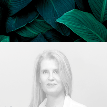
ACCUEIL
ACHETER
VENDRE
ESTIMER
BIENS VENDUS
mon compte
EN
LOUER
ÉQUIPE
ACTUALITÉS
AGENCES