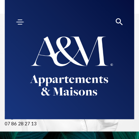
Parlez-nous de votre projet !
Marylène
TAVARES
Gérante
mt@aetm-immobilier.com
07 86 28 27 13