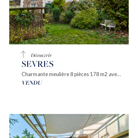
ACCUEIL
ACHETER
VENDRE
ESTIMER
Découvrir
BIENS VENDUS
mon compte
EN
SEVRES
LOUER
ÉQUIPE
Charmante meulière 8 pièces 178 m2 avec vues dégagées
ACTUALITÉS
VENDU
AGENCES