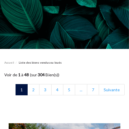
Accueil
Liste des biens vendus ou loués
Voir de
1
à
48
(sur
304
Bien(s))
1
2
3
4
5
...
7
Suivante