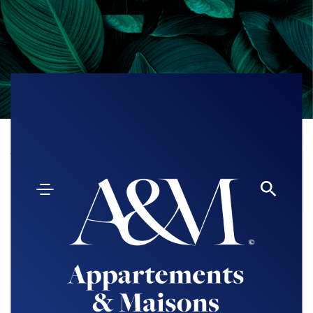
Accueil
3 pièces
Nous contacter
Nous attendons votre
message avec impatience
* Information obligatoire