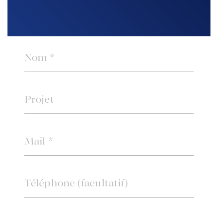
ACCUEIL
ACHETER
VENDRE
ESTIMER
BIENS VENDUS
mon compte
EN
LOUER
ÉQUIPE
ACTUALITÉS
AGENCES