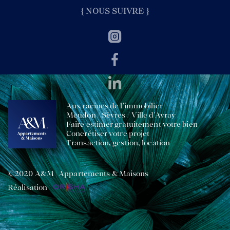
{ NOUS SUIVRE }
Aux racines de l'immobilier
Meudon / Sèvres / Ville d'Avray
Faire estimer gratuitement votre bien
Concrétiser votre projet
Transaction, gestion, location
©2020 A&M | Appartements & Maisons
Réalisation